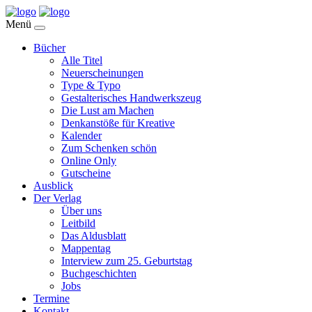
Menü
Bücher
Alle Titel
Neuerscheinungen
Type & Typo
Gestalterisches Handwerkszeug
Die Lust am Machen
Denkanstöße für Kreative
Kalender
Zum Schenken schön
Online Only
Gutscheine
Ausblick
Der Verlag
Über uns
Leitbild
Das Aldusblatt
Mappentag
Interview zum 25. Geburtstag
Buchgeschichten
Jobs
Termine
Kontakt