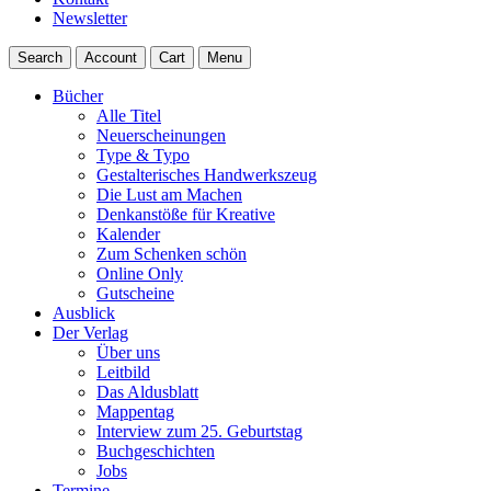
Newsletter
Search
Account
Cart
Menu
Bücher
Alle Titel
Neuerscheinungen
Type & Typo
Gestalterisches Handwerkszeug
Die Lust am Machen
Denkanstöße für Kreative
Kalender
Zum Schenken schön
Online Only
Gutscheine
Ausblick
Der Verlag
Über uns
Leitbild
Das Aldusblatt
Mappentag
Interview zum 25. Geburtstag
Buchgeschichten
Jobs
Termine