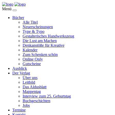
Menü
Bücher
Alle Titel
Neuerscheinungen
Type & Typo
Gestalterisches Handwerkszeug
Die Lust am Machen
Denkanstöße für Kreative
Kalender
Zum Schenken schön
Online Only
Gutscheine
Ausblick
Der Verlag
Über uns
Leitbild
Das Aldusblatt
Mappentag
Interview zum 25. Geburtstag
Buchgeschichten
Jobs
Termine
Kontakt