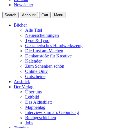
Newsletter
Search
Account
Cart
Menu
Bücher
Alle Titel
Neuerscheinungen
Type & Typo
Gestalterisches Handwerkszeug
Die Lust am Machen
Denkanstöße für Kreative
Kalender
Zum Schenken schön
Online Only
Gutscheine
Ausblick
Der Verlag
Über uns
Leitbild
Das Aldusblatt
Mappentag
Interview zum 25. Geburtstag
Buchgeschichten
Jobs
Termine