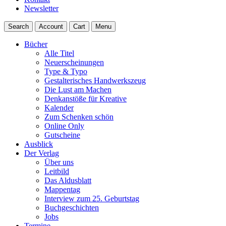
Newsletter
Search
Account
Cart
Menu
Bücher
Alle Titel
Neuerscheinungen
Type & Typo
Gestalterisches Handwerkszeug
Die Lust am Machen
Denkanstöße für Kreative
Kalender
Zum Schenken schön
Online Only
Gutscheine
Ausblick
Der Verlag
Über uns
Leitbild
Das Aldusblatt
Mappentag
Interview zum 25. Geburtstag
Buchgeschichten
Jobs
Termine