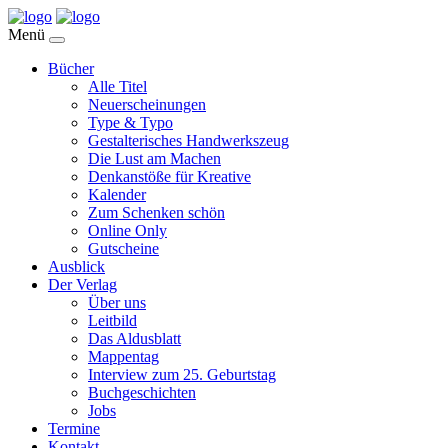
Menü
Bücher
Alle Titel
Neuerscheinungen
Type & Typo
Gestalterisches Handwerkszeug
Die Lust am Machen
Denkanstöße für Kreative
Kalender
Zum Schenken schön
Online Only
Gutscheine
Ausblick
Der Verlag
Über uns
Leitbild
Das Aldusblatt
Mappentag
Interview zum 25. Geburtstag
Buchgeschichten
Jobs
Termine
Kontakt