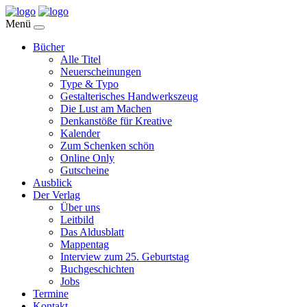
Menü
Bücher
Alle Titel
Neuerscheinungen
Type & Typo
Gestalterisches Handwerkszeug
Die Lust am Machen
Denkanstöße für Kreative
Kalender
Zum Schenken schön
Online Only
Gutscheine
Ausblick
Der Verlag
Über uns
Leitbild
Das Aldusblatt
Mappentag
Interview zum 25. Geburtstag
Buchgeschichten
Jobs
Termine
Kontakt