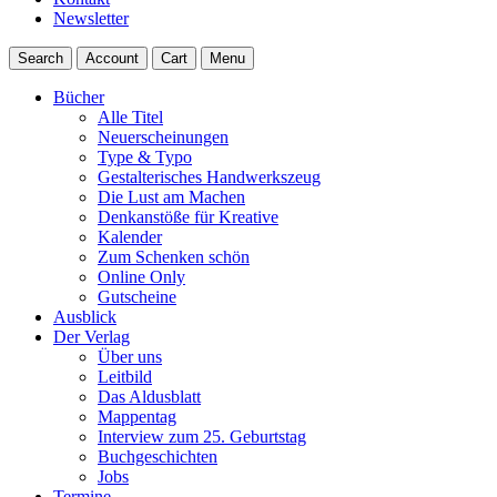
Newsletter
Search
Account
Cart
Menu
Bücher
Alle Titel
Neuerscheinungen
Type & Typo
Gestalterisches Handwerkszeug
Die Lust am Machen
Denkanstöße für Kreative
Kalender
Zum Schenken schön
Online Only
Gutscheine
Ausblick
Der Verlag
Über uns
Leitbild
Das Aldusblatt
Mappentag
Interview zum 25. Geburtstag
Buchgeschichten
Jobs
Termine