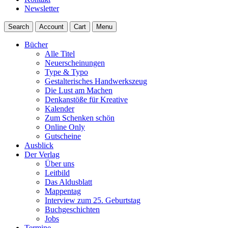
Newsletter
Search
Account
Cart
Menu
Bücher
Alle Titel
Neuerscheinungen
Type & Typo
Gestalterisches Handwerkszeug
Die Lust am Machen
Denkanstöße für Kreative
Kalender
Zum Schenken schön
Online Only
Gutscheine
Ausblick
Der Verlag
Über uns
Leitbild
Das Aldusblatt
Mappentag
Interview zum 25. Geburtstag
Buchgeschichten
Jobs
Termine