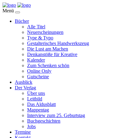
Menü
Bücher
Alle Titel
Neuerscheinungen
Type & Typo
Gestalterisches Handwerkszeug
Die Lust am Machen
Denkanstöße für Kreative
Kalender
Zum Schenken schön
Online Only
Gutscheine
Ausblick
Der Verlag
Über uns
Leitbild
Das Aldusblatt
Mappentag
Interview zum 25. Geburtstag
Buchgeschichten
Jobs
Termine
Kontakt