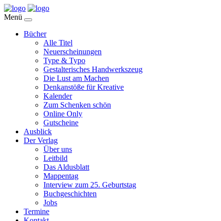
Menü
Bücher
Alle Titel
Neuerscheinungen
Type & Typo
Gestalterisches Handwerkszeug
Die Lust am Machen
Denkanstöße für Kreative
Kalender
Zum Schenken schön
Online Only
Gutscheine
Ausblick
Der Verlag
Über uns
Leitbild
Das Aldusblatt
Mappentag
Interview zum 25. Geburtstag
Buchgeschichten
Jobs
Termine
Kontakt