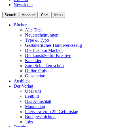
Newsletter
Search
Account
Cart
Menu
Bücher
Alle Titel
Neuerscheinungen
Type & Typo
Gestalterisches Handwerkszeug
Die Lust am Machen
Denkanstöße für Kreative
Kalender
Zum Schenken schön
Online Only
Gutscheine
Ausblick
Der Verlag
Über uns
Leitbild
Das Aldusblatt
Mappentag
Interview zum 25. Geburtstag
Buchgeschichten
Jobs
Termine