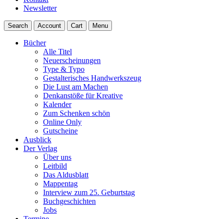
Newsletter
Search
Account
Cart
Menu
Bücher
Alle Titel
Neuerscheinungen
Type & Typo
Gestalterisches Handwerkszeug
Die Lust am Machen
Denkanstöße für Kreative
Kalender
Zum Schenken schön
Online Only
Gutscheine
Ausblick
Der Verlag
Über uns
Leitbild
Das Aldusblatt
Mappentag
Interview zum 25. Geburtstag
Buchgeschichten
Jobs
Termine