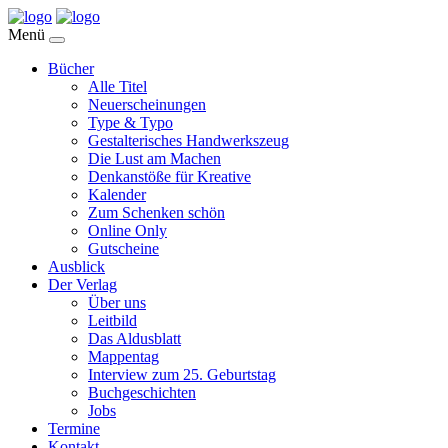
Menü
Bücher
Alle Titel
Neuerscheinungen
Type & Typo
Gestalterisches Handwerkszeug
Die Lust am Machen
Denkanstöße für Kreative
Kalender
Zum Schenken schön
Online Only
Gutscheine
Ausblick
Der Verlag
Über uns
Leitbild
Das Aldusblatt
Mappentag
Interview zum 25. Geburtstag
Buchgeschichten
Jobs
Termine
Kontakt