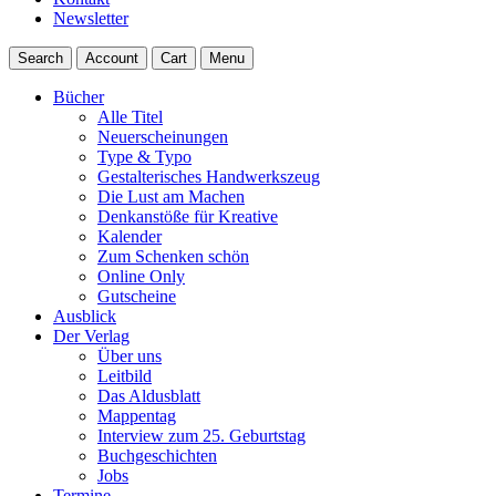
Newsletter
Search
Account
Cart
Menu
Bücher
Alle Titel
Neuerscheinungen
Type & Typo
Gestalterisches Handwerkszeug
Die Lust am Machen
Denkanstöße für Kreative
Kalender
Zum Schenken schön
Online Only
Gutscheine
Ausblick
Der Verlag
Über uns
Leitbild
Das Aldusblatt
Mappentag
Interview zum 25. Geburtstag
Buchgeschichten
Jobs
Termine