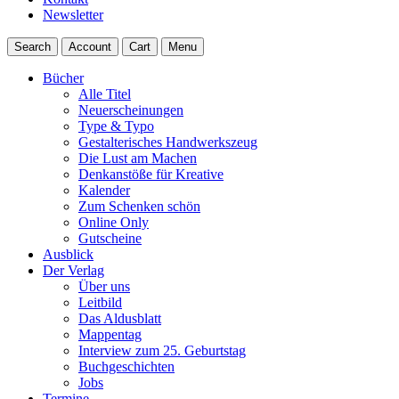
Newsletter
Search
Account
Cart
Menu
Bücher
Alle Titel
Neuerscheinungen
Type & Typo
Gestalterisches Handwerkszeug
Die Lust am Machen
Denkanstöße für Kreative
Kalender
Zum Schenken schön
Online Only
Gutscheine
Ausblick
Der Verlag
Über uns
Leitbild
Das Aldusblatt
Mappentag
Interview zum 25. Geburtstag
Buchgeschichten
Jobs
Termine