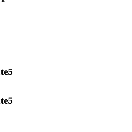
dt.
te5
te5