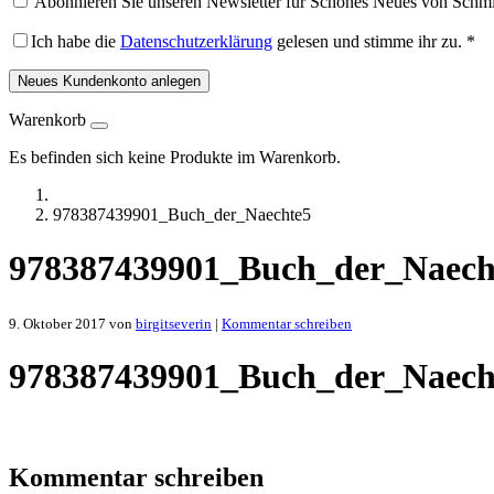
Abonnieren Sie unseren Newsletter für Schönes Neues von Schmi
Ich habe die
Datenschutzerklärung
gelesen und stimme ihr zu.
*
Neues Kundenkonto anlegen
Warenkorb
Es befinden sich keine Produkte im Warenkorb.
978387439901_Buch_der_Naechte5
978387439901_Buch_der_Naech
9. Oktober 2017
von
birgitseverin
|
Kommentar schreiben
978387439901_Buch_der_Naech
Kommentar schreiben