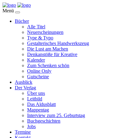
Menü
Bücher
Alle Titel
Neuerscheinungen
Type & Typo
Gestalterisches Handwerkszeug
Die Lust am Machen
Denkanstöße für Kreative
Kalender
Zum Schenken schön
Online Only
Gutscheine
Ausblick
Der Verlag
Über uns
Leitbild
Das Aldusblatt
Mappentag
Interview zum 25. Geburtstag
Buchgeschichten
Jobs
Termine
Kontakt