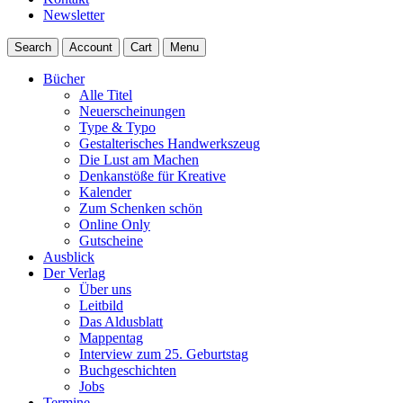
Newsletter
Search
Account
Cart
Menu
Bücher
Alle Titel
Neuerscheinungen
Type & Typo
Gestalterisches Handwerkszeug
Die Lust am Machen
Denkanstöße für Kreative
Kalender
Zum Schenken schön
Online Only
Gutscheine
Ausblick
Der Verlag
Über uns
Leitbild
Das Aldusblatt
Mappentag
Interview zum 25. Geburtstag
Buchgeschichten
Jobs
Termine