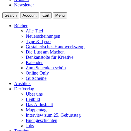
Newsletter
Search
Account
Cart
Menu
Bücher
Alle Titel
Neuerscheinungen
Type & Typo
Gestalterisches Handwerkszeug
Die Lust am Machen
Denkanstöße für Kreative
Kalender
Zum Schenken schön
Online Only
Gutscheine
Ausblick
Der Verlag
Über uns
Leitbild
Das Aldusblatt
Mappentag
Interview zum 25. Geburtstag
Buchgeschichten
Jobs
Termine