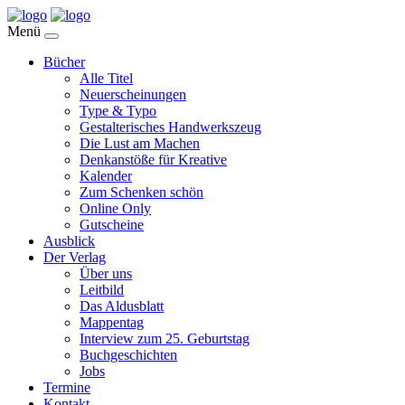
Menü
Bücher
Alle Titel
Neuerscheinungen
Type & Typo
Gestalterisches Handwerkszeug
Die Lust am Machen
Denkanstöße für Kreative
Kalender
Zum Schenken schön
Online Only
Gutscheine
Ausblick
Der Verlag
Über uns
Leitbild
Das Aldusblatt
Mappentag
Interview zum 25. Geburtstag
Buchgeschichten
Jobs
Termine
Kontakt