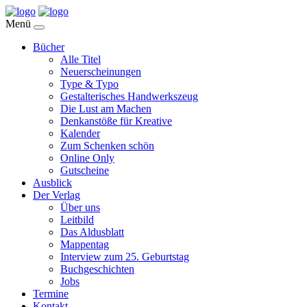
Menü
Bücher
Alle Titel
Neuerscheinungen
Type & Typo
Gestalterisches Handwerkszeug
Die Lust am Machen
Denkanstöße für Kreative
Kalender
Zum Schenken schön
Online Only
Gutscheine
Ausblick
Der Verlag
Über uns
Leitbild
Das Aldusblatt
Mappentag
Interview zum 25. Geburtstag
Buchgeschichten
Jobs
Termine
Kontakt