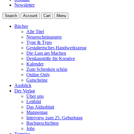
Newsletter
Search
Account
Cart
Menu
Bücher
Alle Titel
Neuerscheinungen
Type & Typo
Gestalterisches Handwerkszeug
Die Lust am Machen
Denkanstöße für Kreative
Kalender
Zum Schenken schön
Online Only
Gutscheine
Ausblick
Der Verlag
Über uns
Leitbild
Das Aldusblatt
Mappentag
Interview zum 25. Geburtstag
Buchgeschichten
Jobs
Termine