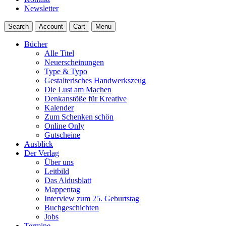
Newsletter
Search
Account
Cart
Menu
Bücher
Alle Titel
Neuerscheinungen
Type & Typo
Gestalterisches Handwerkszeug
Die Lust am Machen
Denkanstöße für Kreative
Kalender
Zum Schenken schön
Online Only
Gutscheine
Ausblick
Der Verlag
Über uns
Leitbild
Das Aldusblatt
Mappentag
Interview zum 25. Geburtstag
Buchgeschichten
Jobs
Termine