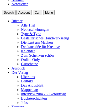
Newsletter
Search
Account
Cart
Menu
Bücher
Alle Titel
Neuerscheinungen
Type & Typo
Gestalterisches Handwerkszeug
Die Lust am Machen
Denkanstöße für Kreative
Kalender
Zum Schenken schön
Online Only
Gutscheine
Ausblick
Der Verlag
Über uns
Leitbild
Das Aldusblatt
Mappentag
Interview zum 25. Geburtstag
Buchgeschichten
Jobs
Termine