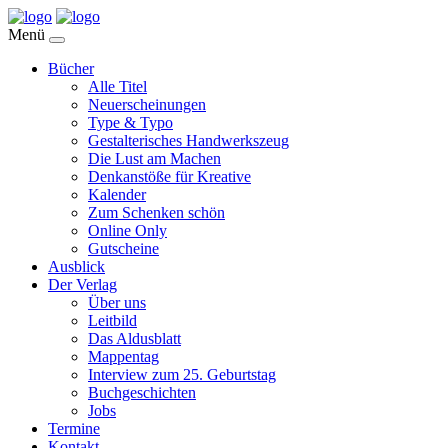
Menü
Bücher
Alle Titel
Neuerscheinungen
Type & Typo
Gestalterisches Handwerkszeug
Die Lust am Machen
Denkanstöße für Kreative
Kalender
Zum Schenken schön
Online Only
Gutscheine
Ausblick
Der Verlag
Über uns
Leitbild
Das Aldusblatt
Mappentag
Interview zum 25. Geburtstag
Buchgeschichten
Jobs
Termine
Kontakt